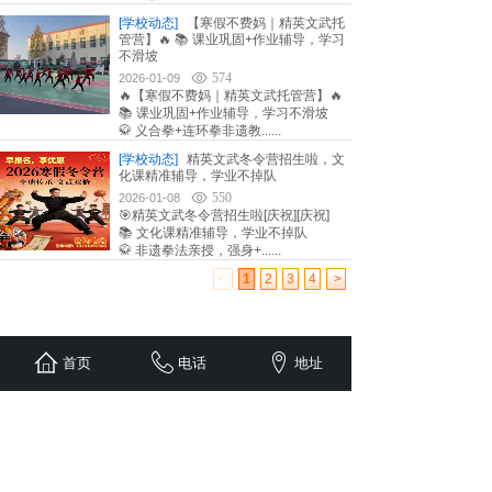
[学校动态]
【寒假不费妈｜精英文武托
管营】🔥 📚 课业巩固+作业辅导，学习
不滑坡
574
2026-01-09
🔥【寒假不费妈｜精英文武托管营】🔥
📚 课业巩固+作业辅导，学习不滑坡
🥋 义合拳+连环拳非遗教......
[学校动态]
精英文武冬令营招生啦，文
化课精准辅导，学业不掉队
550
2026-01-08
🎯精英文武冬令营招生啦[庆祝][庆祝]
📚 文化课精准辅导，学业不掉队
🥋 非遗拳法亲授，强身+......
<
1
2
3
4
>
首页
电话
地址
济南精英武术学校
～文武双修|以德育人～