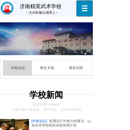
济南精英武术学校
～
文武双修|以德育人
～
学校动态
师生天地
家长问答
学校新闻
School news
济南不限户籍学校、寄宿学校、武术培训学校
[学校动态]
影视武打中收力的要点，山
东武术学校精英武校简单介绍