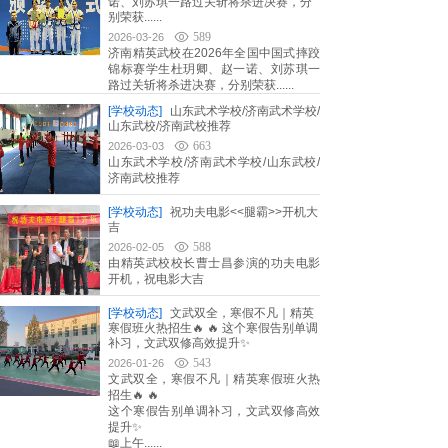
诺、刘苏琪一路过关斩将杀进决赛，分
别荣获......
589
2026-03-26
济南精英武校在2026年全国中国式摔跤
锦标赛学生杜玥卿、赵一诺、刘苏琪一
路过关斩将杀进决赛，分别荣获......
[学校动态]
山东武术学校/济南武术学校/
山东武校/济南武校推荐
663
2026-03-03
山东武术学校/济南武术学校/山东武校/
济南武校推荐
[学校动态]
祝功夫电影<<腿霸>>开机大
吉
588
2026-02-05
由精英武校校长曹士昌参演的功夫电影
开机，祝电影大吉
[学校动态]
文武双全，寒假不凡｜精英
寒假班火热招生🔥 🔥 这个寒假告别单调
补习，文武双修高效提升✨
543
2026-01-26
文武双全，寒假不凡｜精英寒假班火热
招生🔥 🔥
这个寒假告别单调补习，文武双修高效
提升✨
📖上午......