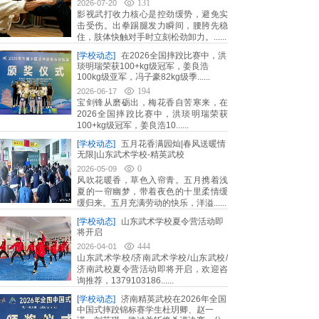
131
2026-07-20
影视武打收力核心是控劲缓势，避免实
击受伤。出拳踢腿发力瞬间，腰胯先稳
住，肢体快触对手时立刻松劲卸力。......
[学校动态]
在2026全国摔跤比赛中，洪
琰明瑞荣获100+kg级冠军，姜良浩
100kg级亚军，冯子豪82kg级季......
194
2026-06-17
宝剑锋从磨砺出，梅花香自苦寒来，在
2026全国摔跤比赛中，洪琰明瑞荣获
100+kg级冠军，姜良浩10......
[学校动态]
五月花香满园灿|春风送暖情
无限|山东武术学校-精英武校
0
2026-05-09
风吹花暖香，草色入帘青。五月携着浅
夏的一帘幽梦，带着夜色的十里柔情缓
缓归来。五月充满劳动的快乐，洋溢......
[学校动态]
山东武术学校夏令营活动即
将开启
444
2026-04-01
山东武术学校/济南武术学校/山东武校/
济南武校夏令营活动即将开启，欢迎咨
询推荐，1379103186......
[学校动态]
济南精英武校在2026年全国
中国式摔跤锦标赛学生杜玥卿、赵一